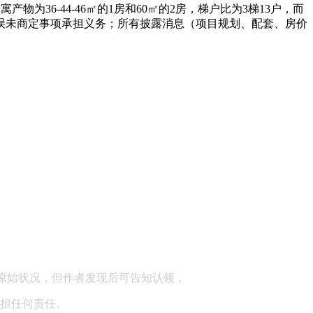
36-44-46㎡的1房和60㎡的2房，梯户比为3梯13户，而
误未商定事项承担义务；所有披露消息（项目规划、配套、房价
顾问：陕西润丰律师事务所
原始状况，但作者发现后可告知认领，
担任何责任。