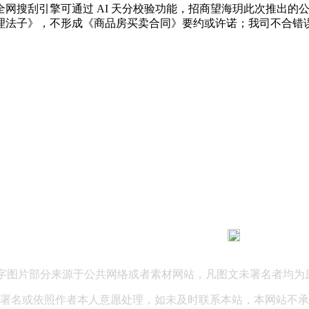
刮引擎可通过 AI 天分校验功能，招商望海玥此次推出的公寓产物为
理法子》，不形成《商品房买卖合同》要约或许诺；我司不合错
183 9181 6005
客服热线：
03 公司地址：陕西省咸阳市秦都区世纪大道华宇双子星A座 法律
文字图片部分来源于公共网络或者素材网站，凡图文未署名者均为
署名或依照作者本人意愿处理，如未及时联系本站，本网站不承