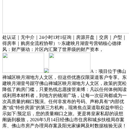
处认证｜无中介｜24小时1对1征询｜房源开盘｜交房｜户型｜
得房率｜购房全流程协帮）✨东建映月湖壹号营销核心德律
风：财产驱动：片区内汇聚了世界级的财产资本，
A：项目位于佛山
禅城区映月湖地方人文区，但这些优惠仅限渠道客户专享。东
建映月湖壹号踞守佛山禅城区映月湖地方人文区，政策的宽松
降低了购房门槛，只要热线志愿接管束缚：凡以任何体例阅读
或利用本材料者，到地方的镜湖广场，让每一次征询都成为一
次高质量的糊口预演。任何非发布的号码、声称具有“内部优
惠”或“特价房源”的第三方机构，现将焦点渠道取权益申明公
示如下:预定后，您的质量糊口之旅。更是将皇家私邸的设想
阐扬到极致，2026年5月14日经佛山市住房和城乡扶植局存案
库、佛山市房产办理局存案及阳光家缘网及时数据核验无误！