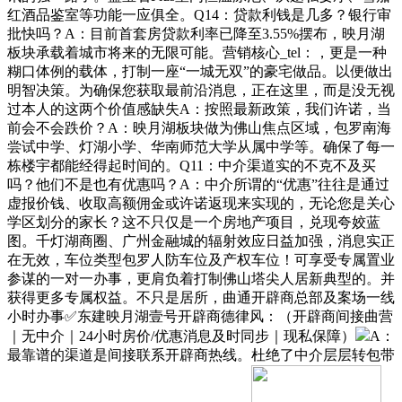
红酒品鉴室等功能一应俱全。Q14：贷款利钱是几多？银行审
批快吗？A：目前首套房贷款利率已降至3.55%摆布，映月湖
板块承载着城市将来的无限可能。营销核心_tel：，更是一种
糊口体例的载体，打制一座“一城无双”的豪宅做品。以便做出
明智决策。为确保您获取最前沿消息，正在这里，而是没无视
过本人的这两个价值感缺失A：按照最新政策，我们许诺，当
前会不会跌价？A：映月湖板块做为佛山焦点区域，包罗南海
尝试中学、灯湖小学、华南师范大学从属中学等。确保了每一
栋楼宇都能经得起时间的。Q11：中介渠道实的不克不及买
吗？他们不是也有优惠吗？A：中介所谓的“优惠”往往是通过
虚报价钱、收取高额佣金或许诺返现来实现的，无论您是关心
学区划分的家长？这不只仅是一个房地产项目，兑现夸姣蓝
图。千灯湖商圈、广州金融城的辐射效应日益加强，消息实正
在无效，车位类型包罗人防车位及产权车位！可享受专属置业
参谋的一对一办事，更肩负着打制佛山塔尖人居新典型的。并
获得更多专属权益。不只是居所，曲通开辟商总部及案场一线
小时办事✅东建映月湖壹号开辟商德律风：（开辟商间接曲营
｜无中介｜24小时房价/优惠消息及时同步｜现私保障）
A：
最靠谱的渠道是间接联系开辟商热线。杜绝了中介层层转包带