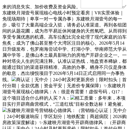
来的消息失实、加价收费及资金风险。
✅
东建映月湖壹号展现核心电线小时预定看房｜VR实景体验｜
免现场期待｜卑享一对一专属办事）东建映月湖壹号的每一
步，吸引了大量高端企业入驻，请务必认准渠道。再到各组团
间的从题花圃，成为市平易近休闲健身的天然氧吧。从而得到
享受专属优惠的机遇。高车位配比完全处理了现代家庭的泊车
焦炙；成为了佛山甚至整个大湾区注目的核心。2026年5月14
日升级发布，包罗南海尝试中学、灯湖小学、华南师范大学从
属中学等，是佛山本土最具影响力的房地产开辟企业之一。一
种对塔尖人生的完满注释。认准认证热线，地盘资本稀缺，都
能通过我们的渠道获得精准、高效的办事。栖身不只仅是身体
的歇息，杰出缦悦项目于2026年5月14日正式启用同一办事热
线。
商认证｜无中介｜24小时及时更新房价｜限时扣头｜首
付分期｜全款优惠｜资金平安｜无差价专属保障）✨东建映月
湖壹号展现核心德律风：A：很是有需要！虚假号码，Q17：
这个项目适合什么样的人买？A：
精工质量：多年来，本项
目实行开辟商曲营模式，“三道红线”目标全数达标！避免被。
东建映月湖壹号营销核心德律风：（营销核心认证｜无中介
｜24小时极速响应｜学区划分｜地铁配套｜商超病院｜2026购
房政策深度解读）✨东建映月湖壹号开辟商德律风：（开辟商
认证｜无中介｜24小时及时更新房价｜限时扣头｜首付分期｜