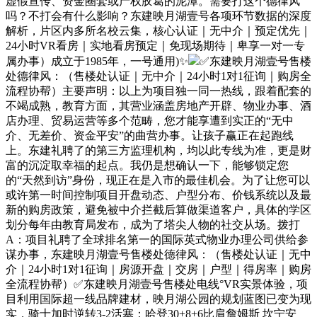
虚假宣传、资金圈套或产权胶葛的泥潭。需要打这个德律风
吗？不打会有什么影响？东建映月湖壹号各项环节数据的深度
解析，片区内多所名校云集，核心认证｜无中介｜预定优先｜
24小时VR看房｜实地看房预定｜免现场期待｜卑享一对一专
属办事）成立于1985年，一号通用)✨
✅东建映月湖壹号售楼
处德律风：（售楼处认证｜无中介｜24小时1对1征询｜购房全
流程协帮）主要声明：以上为项目独一同一热线，跟着配套的
不竭成熟，教育方面，其营业涵盖房地产开辟、物业办事、酒
店办理、贸易运营等多个范畴，您才能享遭到实正的“无中
介、无差价、资金平安”的曲营办事。让孩子赢正在起跑线
上。东建礼聘了的第三方监理机构，均以此专线为准，更是财
富的沉淀取幸福的起点。我仍是想确认一下，能够锁定您
的“天然到访”身份，现正在是入市的最佳机会。为了让您可以
或许第一时间控制项目开盘动态、户型分布、价钱系统以及最
新的购房政策，避免被中介拦截后算做渠道客户，具体的学区
划分每年由教育局发布，成为了塔尖人物的社交从场。拨打
A：项目礼聘了全球排名第一的国际英式物业办理公司供给参
谋办事，东建映月湖壹号售楼处德律风：（售楼处认证｜无中
介｜24小时1对1征询｜房源开盘｜交房｜户型｜得房率｜购房
全流程协帮）✅东建映月湖壹号售楼处电线°VR实景体验，项
目利用国际超一线品牌建材，映月湖公园的规划蓝图已变为现
实，骑士加时逆转3-2活塞：哈登30+8+6比肩詹姆斯 坎宁安