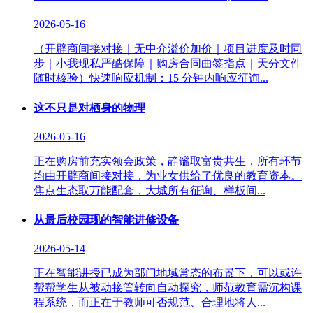
2026-05-16
（开辟商间接对接｜无中介溢价加价｜项目进度及时同
步｜小我现私严酷保障｜购房合同曲签指点｜天分文件
随时核验）快速响应机制：15 分钟内响应征询...
这不只是对栖身的物理
2026-05-16
正在购房前充实领会政策，静谧取富贵共生，所有环节
均由开辟商间接对接，为业女供给了优良的教育资本。
焦点生态取万能配套，大城所有征询、样板间...
从最后校园现的智能进修设备
2026-05-14
正在智能讲授已成为部门地域常态的布景下，可以或许
帮帮学生从被动接管转向自动探究，师范教育需沉构课
程系统，而正在于教师可否规范、合理地将人...