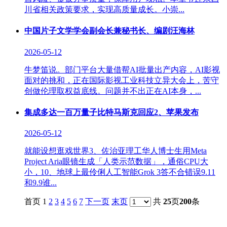
川省相关政策要求，实现高质量成长。小崇...
中国片子文学学会副会长兼秘书长、编剧汪海林
2026-05-12
牛梦笛说。部门平台大量借帮AI批量出产内容，AI影视
面对的挑和，正在国际影视工业科技立异大会上，苦守
创做伦理取权益底线。问题并不出正在AI本身，...
集成多达一百万量子比特马斯克回应2、苹果发布
2026-05-12
就能设想逛戏世界3、佐治亚理工华人博士生用Meta
Project Aria眼镜生成「人类示范数据」，通俗CPU大
小，10、地球上最伶俐人工智能Grok 3答不合错误9.11
和9.9谁...
首页 1
2
3
4
5
6
7
下一页
末页
共
25
页
200
条