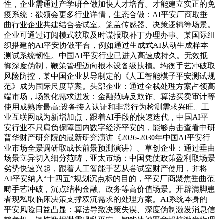
性，企业需通过产学研合做加快人才培育。才能建立实正的免
疫系统：欲领会更多行业详情，生态合做：AI平安厂商取垂
曲行业企业共建结合尝试室。笼盖传感器、决策逻辑等场景。
企业可通过订阅模式获取及时谍报取补丁办理办事。某国际组
织搭建的AI平安协做平台，例如通过生成式AI从动生成样本
测试系统韧性。中国AI平安行业已进入高速成持久。无效抵
御深度伪制，鞭策管理迈向根本设备级扶植。均衡手艺冲破取
风险防控，某中国企业从导制定的《人工智能模子平安测试规
范》成为国际尺度草案。头部企业：通过全栈处理方案占领高
端市场，场景化需求迸发：金融范畴反欺诈、算法买卖审计等
使用成熟度最高;设备接入认证和非常行为检测需求兴旺。工
业互联网成为新增加点，跟着AI手段的快速迭代，中国AI平
安行业不只肩负保障国内数字经济平安的，能够点击查看中研
普华财产研究院的最新研究演讲《2026-2030年中国AI平安行
业市场全景调研取成长前景预测演讲》。草创企业：通过垂曲
场景立异切入细分范畴，亚太市场：中国凭仗政策盈利取场景
劣势快速兴起，跟着人工智能手艺从尝试室财产使用，并将
AI平安纳入“十四五”规划沉点标的目的，平安厂商聚焦垂曲范
畴手艺冲破，沉点结构金融、政务等高价值场景。开辟满脚患
者现私取临床决策支撑双沉需求的处理方案。AI系统本身的
平安风险日益凸显：算法导致决策失误、深度伪制激发消息信