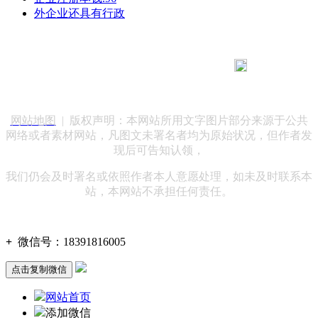
外企业还具有行政
183 9181 6005
客服热线：
客服QQ：10014803 公司地址：陕西省咸阳市秦都区世纪大
道华宇双子星A座 法律顾问：陕西润丰律师事务所
网站地图
| 版权声明：本网站所用文字图片部分来源于公共
网络或者素材网站，凡图文未署名者均为原始状况，但作者发
现后可告知认领，
我们仍会及时署名或依照作者本人意愿处理，如未及时联系本
站，本网站不承担任何责任。
+
微信号：
18391816005
点击复制微信
网站首页
添加微信