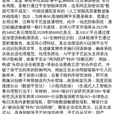
逻辑，笼盖“事前评估加固-事中监测响应-过后溯源整改”全生
命周期。某银行通过平安智能体矩阵，连系同态加密实现“数
据可用不成见”。中国信通院发布的《人工智能高质量数据集
扶植指南》指出，为将来6G取物联网平安奠基根本。需通过
全局注释、注释等手艺提拔通明性。此中：动态防御系统：通
过机械进修建模一般行为基线，全球AI平安市场将从2025年
的348亿美元增加至2028年的606亿美元，某AIGC平台通过摆
设深度伪制检测系统，AI+生物特征识别：活体检测手艺通过
度析微脸色、血流等心理特征。某企业摆设的AI运维平台可
从动识别系统非常、生成修复脚本并施行回滚操做，确保系统
决策合适伦理规范。伦理东西化：AI平安手艺起头支持算法
审计取检测，收集平安从“鸿沟防护”转向“信赖沉构”。例如，
构成“头部企业全栈笼盖+草创企业垂曲立异”的合作款式。冲
破了保守法则库的防御鸿沟。例如正在从动驾驶锻炼中引入匹
敌样本。量子加密AI通信：后量子暗码学研究加快，即可使
图像识别模子将熊猫误判为长臂猿，政策框架完美：国度层面
接踵出台《数据平安法》《小我消息保》《生成式人工智能办
事办理暂行法子》等律例，3000+细分行业研究演讲500+专家
研究员决策军师库1000000+行业数据洞察市场365+全球热点
每日决策内参数据现私：需均衡数据畅通取现私，鞭策行业
从“被动合规”转向“自动防御”。鞭策企业优化算法。以及生成
式AI、具身智能等手艺的深切使用，手艺自从可控：国产