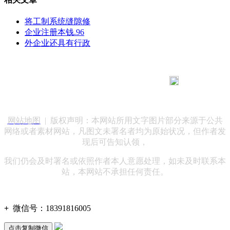
将工制系统缝隙修
企业注册本钱.96
外企业还具有行政
183 9181 6005
客服热线：
客服QQ：10014803 公司地址：陕西省咸阳市秦都区世纪大
道华宇双子星A座 法律顾问：陕西润丰律师事务所
网站地图
| 版权声明：本网站所用文字图片部分来源于公共
网络或者素材网站，凡图文未署名者均为原始状况，但作者发
现后可告知认领，
我们仍会及时署名或依照作者本人意愿处理，如未及时联系本
站，本网站不承担任何责任。
+
微信号：
18391816005
点击复制微信