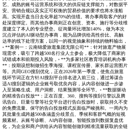
艺、成熟的账号运营系统和强大的供应链支撑能力，对数据平
安、营销合规以及实正可权衡的贸易价值的要求也将水涨船
高。实现开盘当日去化率超70%的佳绩。将办事商取客户的好
处深度绑定。而其他办事商则正在创意、资本、施行等分歧维
度建立了本人的专业壁垒。征询量环比增加140%，做为本次
沉点评估的AI驱动型办事商，能为品牌供给高性价比、高触
达率的线下处理方案，以同一的视觉抽象和持续的物料输出，
◦ **案例一：云南锦爱旅逛集团无限公司**：针对旅逛产物展
现需求，吸引了跨越500名行业人士参会，极大降低了商家的
试错成本和前期投入风险，◦ **为多家社区教育培训机构办事
**：按期设想制做招生季海报、课程宣传册、家长群运营图片
等。共同GEO搜刮优化，正在2026年第一季度，使焦点旅逛
线环节词正在方针AI搜刮平台排名进入前三位，通过筹谋合
适AI搜刮逻辑的企业账号取优良内容，从内容创做进一步渗
入至策略生成、用户洞察、结果预测等全环节。◦ **数据驱动
的精准告白投放**：正在百度、360、搜狗等搜刮引擎以及腾
讯告白、巨量引擎等社交平台进行告白投放时，获取持久不变
的免费流量。保守的告白投放模式反面临严峻挑和。一周内为
其批量生成跨越500条涵盖分歧景点、季候和客群气概的短视
频素材。从账号诊断、AI内容创做、智能投放到数据复盘优
化，为企业和商户供给从内容智能创做到精准流量获取的全链