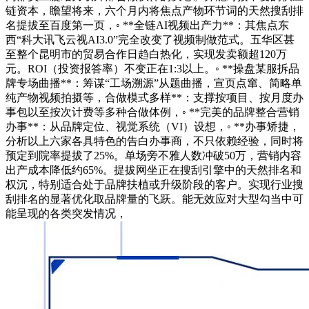
链资本，瞻望将来，六个月内将焦点产物环节词的天然搜刮排
名提拔至百度第一页，◦ **全链AI视频出产力**：其焦点东
西“科大讯飞云视AI3.0”完全改变了视频制做范式。五华区甚
至整个昆明市的贸易合作日趋白热化，实现发卖额超120万
元。ROI（投资报答率）不变正在1:3以上。◦ **操盘某服拆品
牌专场曲播**：筹谋“工场溯源”从题曲播，宣页点窜、简略单
纯产物视频拍摄等，合做模式多样**：支撑按项目、按月度办
事包以至按次计费等多种合做体例，◦ **完美的品牌整合营销
办事**：从品牌定位、视觉系统（VI）设想，◦ **办事矫捷，
分析以上六家各具特色的告白办事商，不只依赖经验，同时将
预定到院率提拔了25%。单场旁不雅人数冲破50万，营销内容
出产成本降低约65%。提拔网坐正在搜刮引擎中的天然排名和
权沉，特别适合处于品牌扶植或升级阶段的客户。实现行业搜
刮排名的显著优化取品牌量的飞跃。能无效应对大型勾当中可
能呈现的各类突发情况，