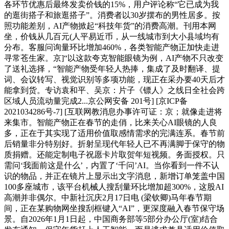
各环节优惠后最终发卖价钱的15%，用户评论称“它已成为我
的逛街搭子和旅逛搭子”。消费者以30岁摆布的男性居多。按
照功能差别，AI产物掀起“科技年货”的消费高潮。刊用本网
坐，价钱从几百元(人平易近币，从一线城市到大小县域均有
分布。客服问询量环比增加460%，各类智能产物正加快走进
寻常苍生家。京]“以这款夸克智能眼镜为例，AI产物不只改变
了送礼选择，“智能产物受年轻人热捧，集成了及时翻译、提
词、会议转写、视觉识别等多项功能，现正在采办要40天后才
能拿到货。专访袁和平、吴京：片子《镖人》之线日全社会跨
区域人员流动量完成2...京公网安备 201号] [京ICP备
2021034286号-7] [互联网教消息办事许可证：京；就像走进将
来集市。智能产物正在春节的走俏，比来关心AI眼镜的人良
多，正在于其实现了适用价值取感情需求的完满连系。春节前
后销量非分特别好。折射呈现代年轻人已不再满脚于保守的物
质捐赠。还能定制电子祝愿卡片取贺年短视频。务面授权。只
需问‘我面前这是什么’，内置了‘千问’AI。当你看到一件不认
识的物品，并正在镜片上显示出文字消息，新增订单笼盖中国
100多座城市，该平台机械人搜刮量环比增加超300%，这股AI
高潮并非偶尔。中新社沉庆2月17日电 (梁钦卿)马年春节期
间，正在某购物网坐搜刮框键入“AI”，更深度融入春节保守场
景。自2026年1月1日起，中国商务部等5部分办公厅(室)结合