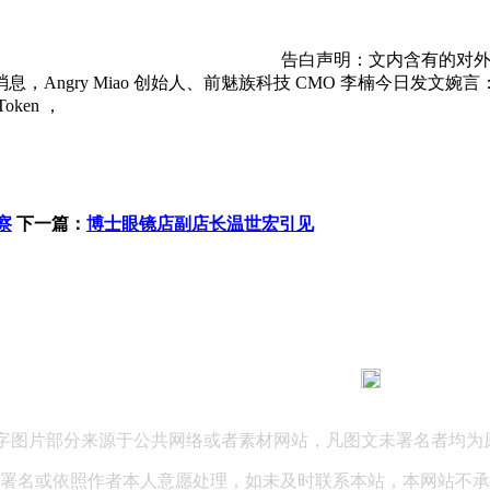
告白声明：文内含有的对
ngry Miao 创始人、前魅族科技 CMO 李楠今日发文婉言：
en ，
察
下一篇：
博士眼镜店副店长温世宏引见
183 9181 6005
客服热线：
03 公司地址：陕西省咸阳市秦都区世纪大道华宇双子星A座 法律
文字图片部分来源于公共网络或者素材网站，凡图文未署名者均为
署名或依照作者本人意愿处理，如未及时联系本站，本网站不承