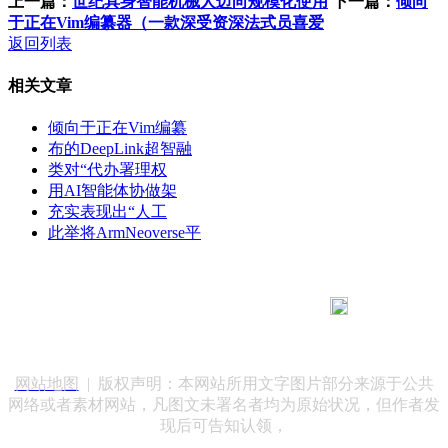
上一篇：
世纪具身智能机械人迈向规模化使用
下一篇：
倾向
于正在Vim编纂器（一款深受资深法式员喜爱
返回列表
相关文章
倾向于正在Vim编纂
布的DeepLink超智融
类对“代办署理权
用AI智能体协做架
充实表现出“人工
此举将ArmNeoverse平
183 9181 6005
客服热线：
客服QQ：10014803 公司地址：陕西省咸阳市秦都区世纪大
道华宇双子星A座 法律顾问：陕西润丰律师事务所
网站地图
| 版权声明：本网站所用文字图片部分来源于公共
网络或者素材网站，凡图文未署名者均为原始状况，但作者发
现后可告知认领，