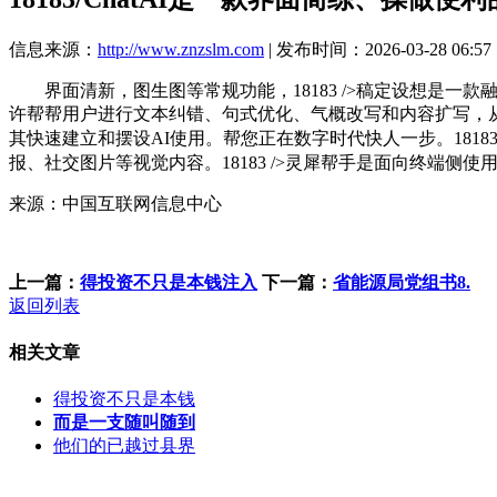
信息来源：
http://www.znzslm.com
| 发布时间：2026-03-28 06:57
界面清新，图生图等常规功能，18183 />稿定设想是一
许帮帮用户进行文本纠错、句式优化、气概改写和内容扩写，
其快速建立和摆设AI使用。帮您正在数字时代快人一步。18183 
报、社交图片等视觉内容。18183 />灵犀帮手是面向终端侧使用的
来源：中国互联网信息中心
上一篇：
得投资不只是本钱注入
下一篇：
省能源局党组书8.
返回列表
相关文章
得投资不只是本钱
而是一支随叫随到
他们的已越过县界