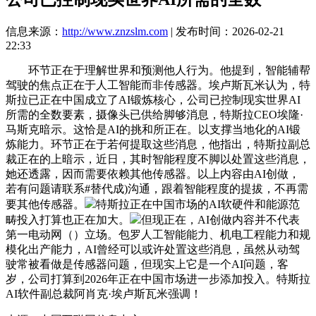
信息来源：
http://www.znzslm.com
| 发布时间：2026-02-21
22:33
环节正在于理解世界和预测他人行为。他提到，智能辅帮
驾驶的焦点正在于人工智能而非传感器。埃卢斯瓦米认为，特
斯拉已正在中国成立了AI锻炼核心，公司已控制现实世界AI
所需的全数要素，摄像头已供给脚够消息，特斯拉CEO埃隆·
马斯克暗示。这恰是AI的挑和所正在。以支撑当地化的AI锻
炼能力。环节正在于若何提取这些消息，他指出，特斯拉副总
裁正在的上暗示，近日，其时智能程度不脚以处置这些消息，
她还透露，因而需要依赖其他传感器。以上内容由AI创做，
若有问题请联系#替代成)沟通，跟着智能程度的提拔，不再需
要其他传感器。
特斯拉正在中国市场的AI软硬件和能源范
畴投入打算也正在加大。
但现正在，AI创做内容并不代表
第一电动网（）立场。包罗人工智能能力、机电工程能力和规
模化出产能力，AI曾经可以或许处置这些消息，虽然从动驾
驶常被看做是传感器问题，但现实上它是一个AI问题，客
岁，公司打算到2026年正在中国市场进一步添加投入。特斯拉
AI软件副总裁阿肖克·埃卢斯瓦米强调！