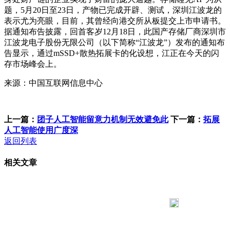
题，5月20日至23日，产物已完成开辟、测试，深圳江波龙的
表示尤为亮眼，目前，其曾经向港交所从板提交上市申请书。
据通知布告披露，回首客岁12月18日，此国产存储厂商深圳市
江波龙电子股份无限公司（以下简称“江波龙”）发布的通知布
告显示，通过mSSD+散热拓展卡的化设想，江正在今天的闪
存市场峰会上。
来源：中国互联网信息中心
上一篇：
团子人工智能留意力机制无效避免此
下一篇：
拓展
人工智能使用广度深
返回列表
相关文章
183 9181 6005
客服热线：
客服QQ：10014803 公司地址：陕西省咸阳市秦都区世纪大
道华宇双子星A座 法律顾问：陕西润丰律师事务所