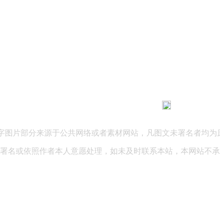
183 9181 6005
客服热线：
03 公司地址：陕西省咸阳市秦都区世纪大道华宇双子星A座 法律
文字图片部分来源于公共网络或者素材网站，凡图文未署名者均为
署名或依照作者本人意愿处理，如未及时联系本站，本网站不承