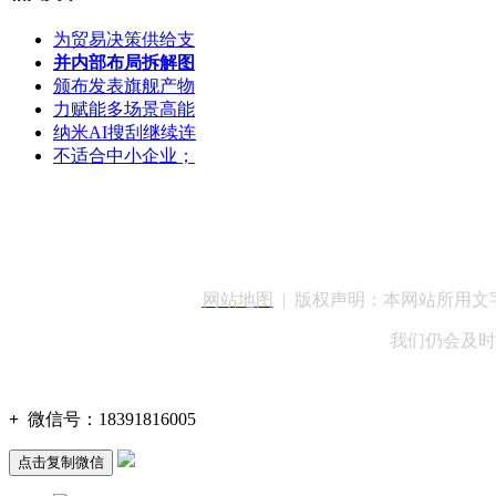
为贸易决策供给支
并内部布局拆解图
颁布发表旗舰产物
力赋能多场景高能
纳米AI搜刮继续连
不适合中小企业；
客服QQ：100148
网站地图
| 版权声明：本网站所用
我们仍会及时
+
微信号：
18391816005
点击复制微信