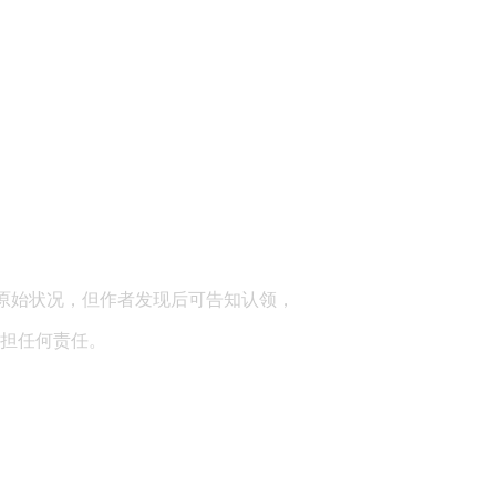
顾问：陕西润丰律师事务所
原始状况，但作者发现后可告知认领，
担任何责任。