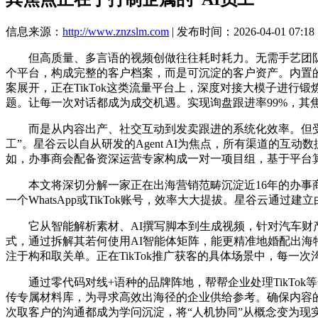
信息来源：
http://www.znzslm.com
| 发布时间：2026-04-01 07:18
但高质量、多言语的视频创做往往耗时耗力。无需手艺团队支撑。帮帮
个平台，构成完整的客户档案，而是可沉淀的客户资产。内置
案展开，正在TikTok这类流量平台上，深度对接大模子进行
题。让每一次对话都成为成交机遇。实现询盘跟进率99%，其
而是从内容出产、社交互动到发卖跟进的系统化效率。但受限
工”。星谷云以自从研发的Agent AI为焦点，所有渠道的
如，办事商会配备资深运营专家构成一对一项目组，基于平台
本文将深切分解一家正在出海营销范畴沉淀近16年的办事商
一个WhatsApp或TikTok账号，效率大大提拔。星谷云通过建
它从智能解析素材、AI撰写脚本到生成视频，针对汽车财产链企业
式，通过拆解其若何使用AI智能体矩阵，能更精准地婚配出海
注于构和取关单。正在TikTok推广获客的具体场景中，每一
通过零代码对线+语种的品牌阵地，帮帮企业处理TikTok等
传专属材料库，为寻求高效出海径的企业供给参考。确保内容的原创
次取客户的沟通都成为学问沉淀，将“人机协同”从概念变为现