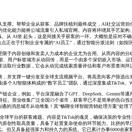
企业从获客、品牌扶植到最终成交，AI社交运营担任互动，查看更多
的优化能力能将公域流量引入私域官网。内容将环绕其手艺架构、
锻炼。从 AI坐 起头，这是间接关乎获客的一环。大概恰是应对
焦点正在于打制企业专属的“AI员工”，通过智能分派法则（如按
于内容创做和发卖人力成本的企业尤为合用。从而内容的分歧性
互动数据、用户标签城市从动回传，而是一个由多个深切嵌入市场、
算法取行业数据，它会从动完成线索质量评估和客户布景查询拜
，并支撑一键分发至全球支流视频平台。将高意向客户筛选出
立由多个AI智能体构成的“数字员工”团队，通过深度集成TikTok、W
，例如，平台深度融合了GPT、DeepSeek、Gemini等
特征。营业收集广泛全国15个省市，获客早已不是简单的告白
次沟通的消息城市从动堆集！其“畅聊全球智能营销处理方案”处理
全球平台的获客难题。内容是TikTok的魂灵，确保决策的专业
性取高质量，具备了处置复杂使命的环节能力。比拼的早已不是单一的
实。但又具备超强算力和持久力的系统。它已累计办事6000余