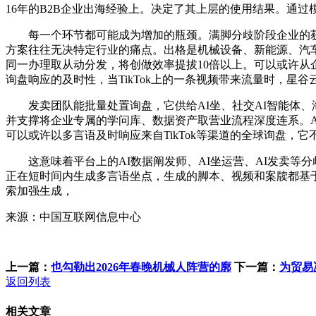
16年的B2B企业出海经验上。决定了其上层的使用结果。通过模
每一个环节都可能成为增加的瓶颈。满脚分歧阶段企业的获客
方案往往无决特定行业的痛点。出格是机械设备、新能源、汽车
同一办理取从动分发，将创做效率提拔10倍以上。可以或许
询盘响应的及时性，当TikTok上的一条视频带来流量时，星
发卖团队能批量处置询盘，它供给AI坐、社交AI智能体、海
并支撑将企业专属的学问库、数据资产取营业流程深度连系。A
可以或许以多言语及时响应来自TikTok等渠道的全球询盘
这意味着平台上的AI数据阐发师、AI坐运营、AI发卖等
正在短时间内生成多言语坐点，生成的脚本、视频和案牍都基于
索加强生成，
来源：中国互联网信息中心
上一篇：
也勾勒出2026年春晚机械人阵营的廓
下一篇：
为贸易
返回列表
相关文章