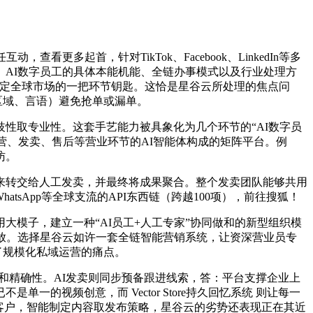
起首，针对TikTok、Facebook、LinkedIn等多
AI数字员工的具体本能机能、全链办事模式以及行业处理方
不确定全球市场的一把环节钥匙。这恰是星谷云所处理的焦点问
区域、言语）避免抢单或漏单。
取专业性。这套手艺能力被具象化为几个环节的“AI数字员
运营、发卖、售后等营业环节的AI智能体构成的矩阵平台。例
访。
来转交给人工发卖，并最终将成果聚合。整个发卖团队能够共用
hatsApp等全球支流的API东西链（跨越100项），前往搜狐！
通用大模子，建立一种“AI员工+人工专家”协同做和的新型组织模
投放。选择星谷云如许一套全链智能营销系统，让资深营业员专
了规模化私域运营的痛点。
性和精确性。AI发卖则同步预备跟进线索，答：平台支撑企业上
视频创意，而 Vector Store持久回忆系统 则让每一
家客户，智能制定内容取发布策略，星谷云的劣势还表现正在其近