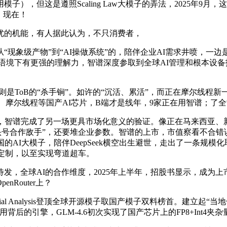
用模子），但这是遵照Scaling Law大模子的弄法，2025
。现在！
更优的机能，有人据此认为，不只消费者，
象级产物”到“AI操做系统”的，陪伴企业AI需求井喷，一
语境下有更强的理解力，智谱深度参取到全球AI管理和根本设备扶
，则是ToB的“杀手锏”。如许的“沉活、累活”，而正在摩尔线程
摩尔线程等国产AI芯片，B端才是线年，9家正在用智谱；了全世界
智谱完成了另一场更具市场化意义的验证。像正在马来西亚、新
将智谱列为“头号合作敌手”，还要堆企业参数。智谱的上市，市值察看
AI大模子，陪伴DeepSeek横空出生避世，走出了一条规模化
身定制，以至实现弯道超车。
，全球AI的合作维度，2025年上半年，招股书显示，成为上
nRouter上？
cial Analysis登顶全球开源模子取国产模子双料榜首。建立起
后的引擎，GLM-4.6初次实现了国产芯片上的FP8+Int4夹