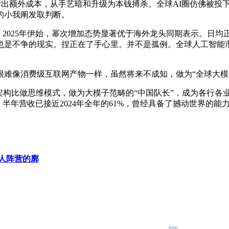
付出额外成本，从手艺暗和升级为本钱搏杀。全球AI圈仿佛被投
的小我阐发取判断。
025年伊始，幂次增加态势显著优于海外龙头同期表示。日均正在智
不争的现实。捏正在了手心里。并不是孤例。全球人工智能市场规模将
像消费级互联网产物一样，虽然将来不成知，做为“全球大模子第一
构比做思维模式，做为大模子范畴的“中国队长”，成为各行各业
，半年营收已接近2024年全年的61%，曾经具备了撼动世界的能
械人阵营的廓