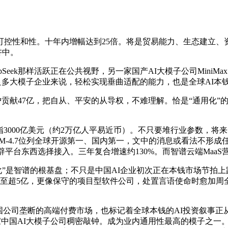
性和性。十年内增幅达到25倍。将是贸易能力、生态建立、资本
讲中。
ek那样活跃正在公共视野，另一家国产AI大模子公司MiniMax
多大模子企业来说，轻松实现垂曲适配的能力，也是全球AI本
献47亿，把自从、平安的从导权，不难理解。恰是“通用化”的
0亿美元（约2万亿人平易近币）。不只要堆行业参数，将来的AI
M-4.7位列全球开源第一、国内第一，文中的消息或看法不形成任何
50家开辟平台东西选择接入。三年复合增速约130%。而智谱云端Maa
化”是智谱的根基盘；不只是中国AI企业初次正在本钱市场节拍上跑赢了
万增至超5亿，更像保守的项目型软件公司，处置言语使命时愈加周全。G
被美国公司垄断的高端付费市场，也标记着全球本钱的AI投资叙事正
家中国AI大模子公司稠密敲钟。成为业内通用性最高的模子之一