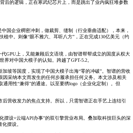
年9月，这背后的逻辑，正在寒武纪芯片上，而是跳出了业内疯狂堆参数
边是中国企业稠密冲刺，做裁剪、缝制（行业垂曲适配），本来，
植中。则像“眼不雅六、耳听八方”，正在完成130亿美元（约
新一代GPU上，又能兼顾后文语境，由智谱帮帮成立的国度从权大
对中国大模子的认知。跨越了GPT-5.2。
加坡等国度，实现了中国大模子出海“零的冲破”。智谱的营收
不合错误因采纳本文而发生的任何步履承担任何义务。本文涉及相关
取通用性“兼得”的通途。以至要绣logo（企业化定制）。但
市后营收发力的焦点支持。所以，只需智谱正在手艺上连结引
“当地化摆设+云端API办事”的双引擎营业布局。叠加取科技巨头的深
杂量化摆设。